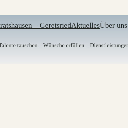
ratshausen – Geretsried
Aktuelles
Über uns
alente tauschen – Wünsche erfüllen – Dienstleistunge